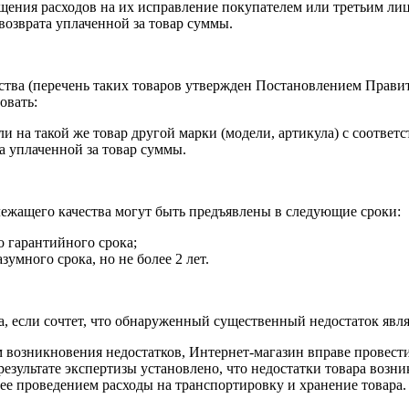
ещения расходов на их исправление покупателем или третьим ли
 возврата уплаченной за товар суммы.
ства (перечень таких товаров утвержден Постановлением Правит
овать:
ли на такой же товар другой марки (модели, артикула) с соотв
та уплаченной за товар суммы.
ежащего качества могут быть предъявлены в следующие сроки:
о гарантийного срока;
умного срока, но не более 2 лет.
ра, если сочтет, что обнаруженный существенный недостаток явл
 возникновения недостатков, Интернет-магазин вправе провести
 результате экспертизы установлено, что недостатки товара возн
 ее проведением расходы на транспортировку и хранение товара.