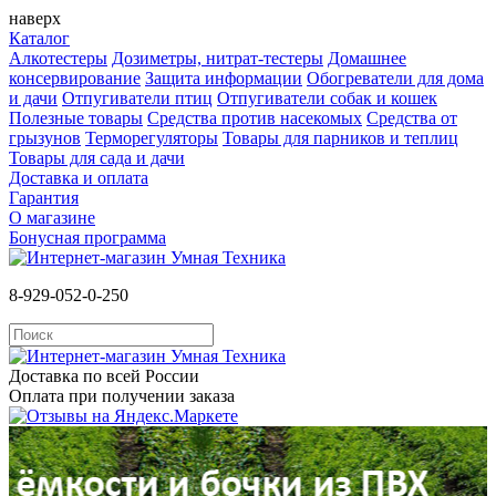
наверх
Каталог
Алкотестеры
Дозиметры, нитрат-тестеры
Домашнее
консервирование
Защита информации
Обогреватели для дома
и дачи
Отпугиватели птиц
Отпугиватели собак и кошек
Полезные товары
Средства против насекомых
Cредства от
грызунов
Терморегуляторы
Товары для парников и теплиц
Товары для сада и дачи
Доставка и оплата
Гарантия
О магазине
Бонусная программа
8-929-052-0-250
Доставка по всей России
Оплата при получении заказа