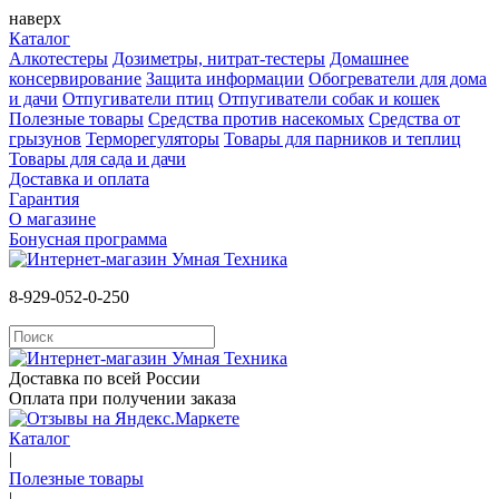
наверх
Каталог
Алкотестеры
Дозиметры, нитрат-тестеры
Домашнее
консервирование
Защита информации
Обогреватели для дома
и дачи
Отпугиватели птиц
Отпугиватели собак и кошек
Полезные товары
Средства против насекомых
Cредства от
грызунов
Терморегуляторы
Товары для парников и теплиц
Товары для сада и дачи
Доставка и оплата
Гарантия
О магазине
Бонусная программа
8-929-052-0-250
Доставка по всей России
Оплата при получении заказа
Каталог
|
Полезные товары
|